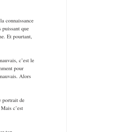
 la connaissance 
s puissant que 
e. Et pourtant, 
mauvais, c’est le 
amment pour 
 mauvais. Alors 
 portrait de 
 Mais c’est 
er ton 