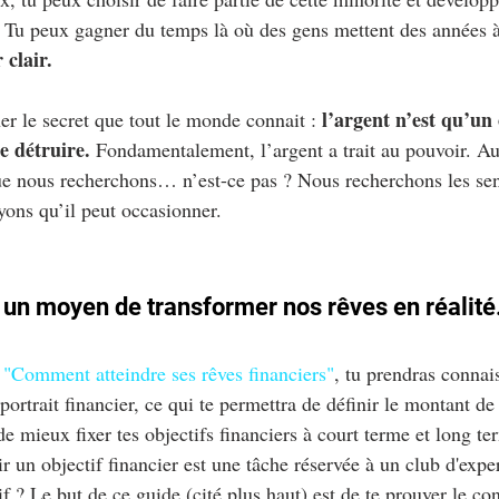
e. Tu peux gagner du temps là où des gens mettent des années à
 clair.
l’argent n’est qu’un o
r le secret que tout le monde connait : 
e détruire.
 Fondamentalement, l’argent a trait au pouvoir. A
que nous recherchons… n’est-ce pas ? Nous recherchons les sen
ons qu’il peut occasionner.
c un moyen de transformer nos rêves en réalité
"Comment atteindre ses rêves financiers"
, tu prendras connai
ortrait financier, ce qui te permettra de définir le montant de 
 de mieux fixer tes objectifs financiers à court terme et long te
 un objectif financier est une tâche réservée à un club d'exper
if ? Le but de ce guide (cité plus haut) est de te prouver le con