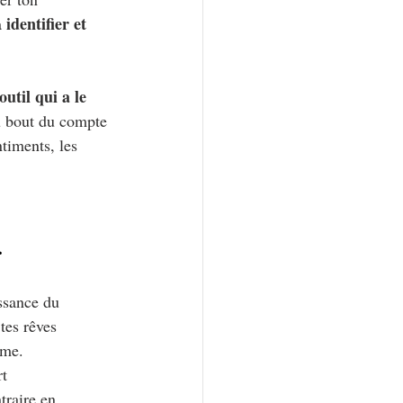
identifier et 
 
util qui a le 
u bout du compte 
timents, les 
.
ssance du 
tes rêves 
rme.
t 
traire en 