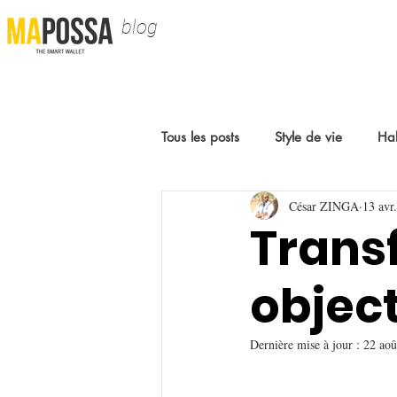
blog
Tous les posts
Style de vie
Hab
César ZINGA
13 avr
Trans
object
Dernière mise à jour :
22 aoû