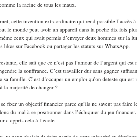
comme la racine de tous les maux.
rnet, cette invention extraordinaire qui rend possible l’accès à
out le monde peut avoir un appareil dans la poche dix fois plu
 même ceux qui avait permis d’envoyer deux hommes sur la lun
es likes sur Facebook ou partager les statuts sur WhatsApp.
estante, elle sait que ce n’est pas l’amour de l’argent qui est 
gendre la souffrance. C’est travailler dur sans gagner suffis
e sa famille. C’est d’occuper un emploi qu’on déteste qui est
à la majorité de changer ?
e fixer un objectif financier parce qu’ils ne savent pas faire le
 donc du mal à se positionner dans l’échiquier du jeu financier.
r a appris cela à l’école.
ix, tu peux choisir de faire partie de cette minorité et développ