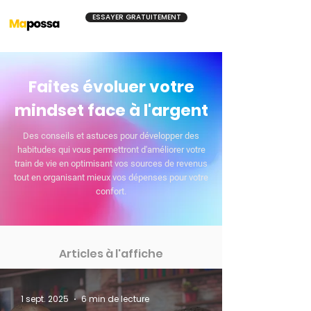
ESSAYER GRATUITEMENT
Faites évoluer votre
mindset face à l'argent
Des conseils et astuces pour développer des
habitudes qui vous permettront d'améliorer votre
train de vie en optimisant vos sources de revenus
tout en organisant mieux vos dépenses pour votre
confort.
Articles à l'affiche
1 sept. 2025
6 min de lecture