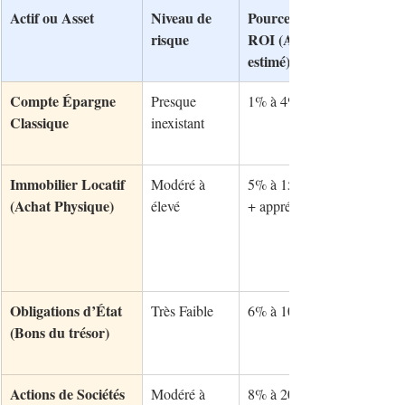
Actif ou Asset
Niveau de 
Pourcentage de 
risque
ROI (Annuel 
estimé)
Compte Épargne 
Presque 
1% à 4%
Classique
inexistant
Immobilier Locatif 
Modéré à 
5% à 15% (Loyer 
(Achat Physique)
élevé
+ appréciation)
Obligations d’État 
Très Faible
6% à 10%
(Bons du trésor)
Actions de Sociétés 
Modéré à 
8% à 20% 