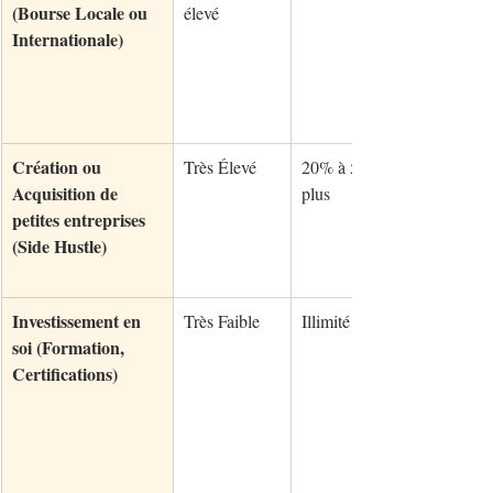
(Bourse Locale ou 
élevé
Internationale)
Création ou 
Très Élevé
20% à 50% ou 
Acquisition de 
plus
petites entreprises 
(Side Hustle)
Investissement en 
Très Faible
Illimité (Potentiel)
soi (Formation, 
Certifications)