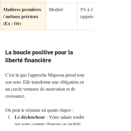
Matières premières 
Modéré
5% à 12% 
/ métaux précieux 
(appréciation)
(Ex : Or)
La boucle positive pour la 
liberté financière
C'est là que l'approche Mapossa prend tout 
son sens. Elle transforme une obligation en 
un cercle vertueux de motivation et de 
croissance. 
On peut le résumer en quatre étapes :
Le déclencheur
 : Votre salaire tombe 
sur votre compte (banque ou mobile 
money).