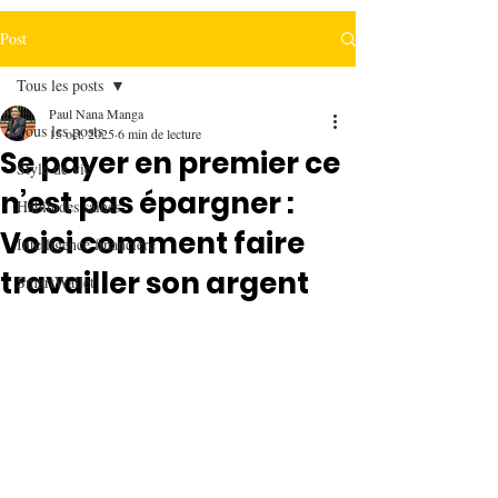
Post
Tous les posts
Paul Nana Manga
Tous les posts
15 oct. 2025
6 min de lecture
Se payer en premier ce
Style de vie
n’est pas épargner :
Habitudes saines
Voici comment faire
Intelligence financière
travailler son argent
SmartWallet