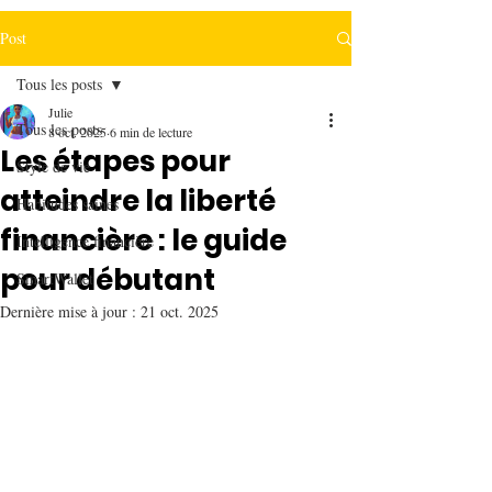
Post
Tous les posts
Julie
Tous les posts
8 oct. 2025
6 min de lecture
Les étapes pour
Style de vie
atteindre la liberté
Habitudes saines
financière : le guide
Intelligence financière
pour débutant
SmartWallet
Dernière mise à jour :
21 oct. 2025